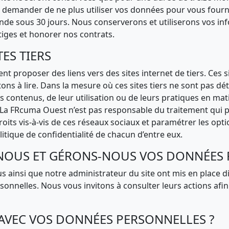
emander de ne plus utiliser vos données pour vous fournir
e sous 30 jours. Nous conserverons et utiliserons vos info
itiges et honorer nos contrats.
TES TIERS
nt proposer des liens vers des sites internet de tiers. Ces s
ns à lire. Dans la mesure où ces sites tiers ne sont pas dé
 contenus, de leur utilisation ou de leurs pratiques en ma
 La FRcuma Ouest n’est pas responsable du traitement qui p
roits vis-à-vis de ces réseaux sociaux et paramétrer les op
olitique de confidentialité de chacun d’entre eux.
NOUS ET GÉRONS-NOUS VOS DONNÉES 
 ainsi que notre administrateur du site ont mis en place d
sonnelles. Nous vous invitons à consulter leurs actions afi
 AVEC VOS DONNÉES PERSONNELLES ?