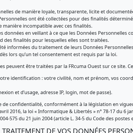
nnelles de manière loyale, transparente, licite et documenté
onnelles ont été collectées pour des finalités déterminées,
e manière incompatible avec ces finalités.
es données en veillant à ce que les Données Personnelles co
d des finalités pour lesquelles elles sont traitées.
été informées du traitement de leurs Données Personnelles
ès lors qu’un tel consentement est requis par la loi.
s peuvent être traitées par la FRcuma Ouest sur ce site. 
re identification : votre civilité, nom et prénom, vos coo
xion et d’usage, adresse IP, login, mot de passe).
ue de confidentialité, conformément à la législation en vigue
il 2016, la loi « Informatique & Libertés » n° 78-17 du 6 janv
04-575 du 21 juin 2004 (article L. 34-5 du Code des postes
U TRAITEMENT DE VOS DONNÉES PERSO