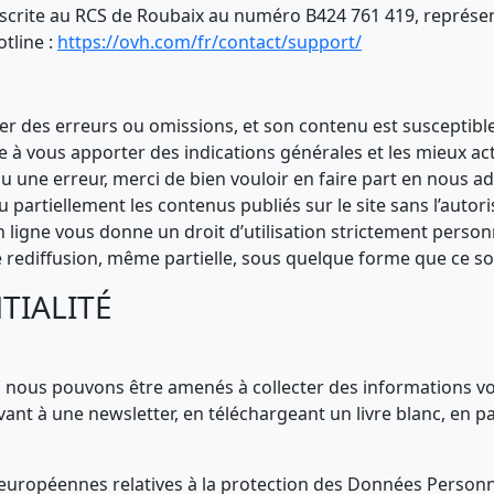
scrite au RCS de Roubaix au numéro B424 761 419, représen
tline :
https://ovh.com/fr/contact/support/
r des erreurs ou omissions, et son contenu est susceptible 
 à vous apporter des indications générales et les mieux actua
ou une erreur, merci de bien vouloir en faire part en nous
u partiellement les contenus publiés sur le site sans l’auto
n ligne vous donne un droit d’utilisation strictement personn
 rediffusion, même partielle, sous quelque forme que ce soi
TIALITÉ
te, nous pouvons être amenés à collecter des informations v
nt à une newsletter, en téléchargeant un livre blanc, en par
 européennes relatives à la protection des Données Personne